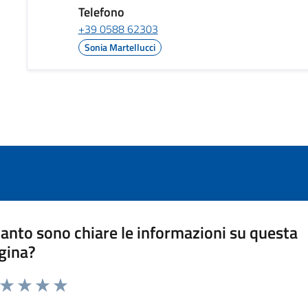
Telefono
+39 0588 62303
Sonia Martellucci
anto sono chiare le informazioni su questa
gina?
a da 1 a 5 stelle la pagina
ta 1 stelle su 5
Valuta 2 stelle su 5
Valuta 3 stelle su 5
Valuta 4 stelle su 5
Valuta 5 stelle su 5