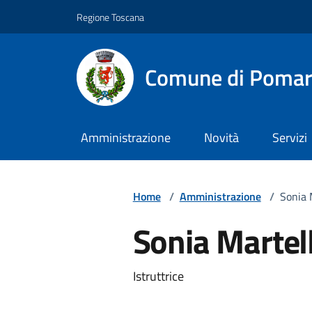
Vai ai contenuti
Vai al footer
Regione Toscana
Comune di Pomar
Amministrazione
Novità
Servizi
Home
/
Amministrazione
/
Sonia 
Sonia Martel
Descrizione breve
Istruttrice