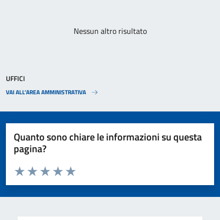
Paginazione
Nessun altro risultato
UFFICI
VAI ALL’AREA AMMINISTRATIVA
Quanto sono chiare le informazioni su questa
pagina?
Valuta da 1 a 5 stelle la pagina
Valuta 1 stelle su 5
Valuta 2 stelle su 5
Valuta 3 stelle su 5
Valuta 4 stelle su 5
Valuta 5 stelle su 5