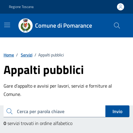
Vai ai contenuti
Vai al footer
Regione Toscana
Comune di Pomarance
Home
/
Servizi
/
Appalti pubblici
Appalti pubblici
Gare d’appalto e avvisi per lavori, servizi e forniture al
Comune.
Esplora tutti i servizi
cerca
Invio
0
servizi trovati in ordine alfabetico