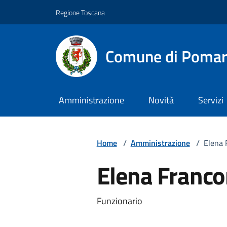
Vai ai contenuti
Vai al footer
Regione Toscana
Comune di Pomar
Amministrazione
Novità
Servizi
Home
/
Amministrazione
/
Elena 
Elena Franco
Descrizione breve
Funzionario