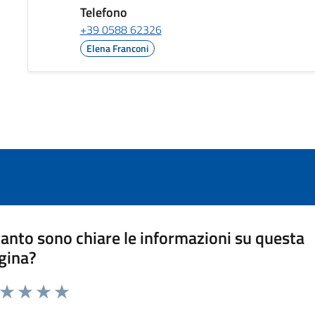
Telefono
+39 0588 62326
Elena Franconi
anto sono chiare le informazioni su questa
gina?
a da 1 a 5 stelle la pagina
ta 1 stelle su 5
Valuta 2 stelle su 5
Valuta 3 stelle su 5
Valuta 4 stelle su 5
Valuta 5 stelle su 5