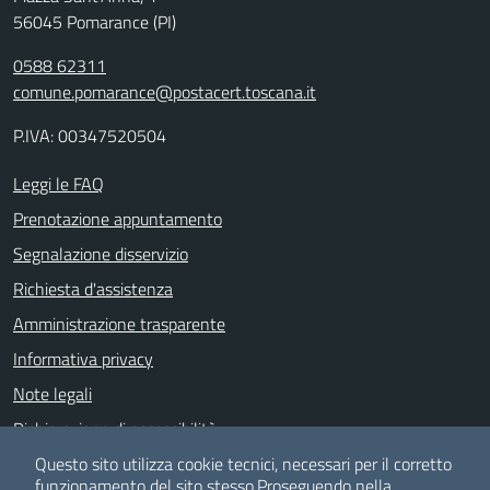
56045 Pomarance (PI)
0588 62311
comune.pomarance@postacert.toscana.it
P.IVA: 00347520504
Leggi le FAQ
Prenotazione appuntamento
Segnalazione disservizio
Richiesta d'assistenza
Amministrazione trasparente
Informativa privacy
Note legali
Dichiarazione di accessibilità
Albo pretorio
Questo sito utilizza cookie tecnici, necessari per il corretto
funzionamento del sito stesso.
Proseguendo nella